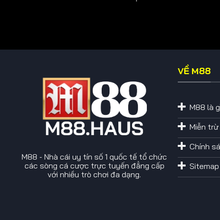
VỀ M88
M88 là g
Miễn trừ
Chính s
M88 - Nhà cái uy tín số 1 quốc tế tổ chức
các sòng cá cược trực tuyến đẳng cấp
Sitemap
với nhiều trò chơi đa dạng.