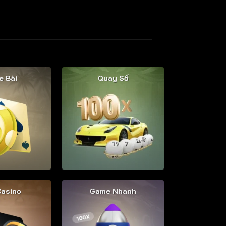
 Bài
Quay Số
Casino
Game Nhanh