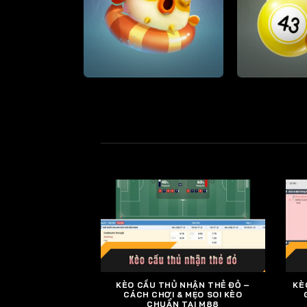
 – PHÂN TÍCH TỶ
KÈO CẦU THỦ NHẬN THẺ ĐỎ –
KÈ
Á Ý CHUẨN XÁC
CÁCH CHƠI & MẸO SOI KÈO
CHUẨN TẠI M88