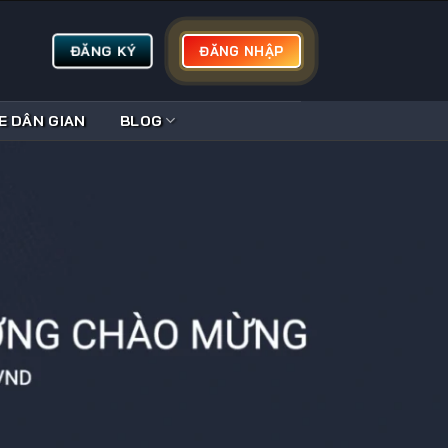
ĐĂNG KÝ
ĐĂNG NHẬP
BLOG
E DÂN GIAN