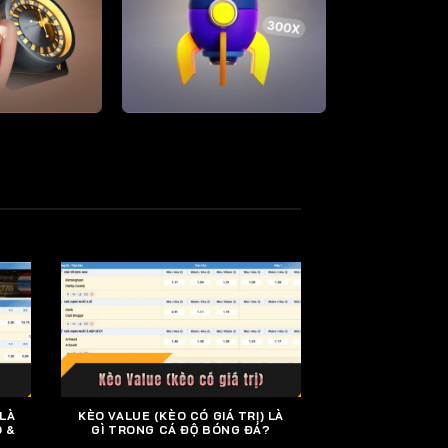
 LÀ
KÈO VALUE (KÈO CÓ GIÁ TRỊ) LÀ
O &
GÌ TRONG CÁ ĐỘ BÓNG ĐÁ?