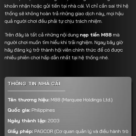
khoản nhận hoặc gửi tiền tại nhà cái. Vì chỉ cần sai thì hệ
thống sẽ không hoàn trả những giao dịch này, mọi hậu
quả người chơi đều phải tự chịu trách nhiệm.
Trên đây là tất cả những nội dung
nạp tiền M88
mà
người chơi muốn tìm hiểu khi trải nghiệm. Ngay bây giờ
hãy đăng ký trở thành hội viên chính thức để có được
nhiều phiên chơi hấp dẫn nhất tại hệ thống nhé.
THÔNG TIN NHÀ CÁI
Tên thương hiệu:
M88 (Marquee Holdings Ltd.)
Quốc gia:
Philippines
Ngày thành lập:
2003
Giấy phép:
PAGCOR (Cơ quan quản lý và điều hành trò