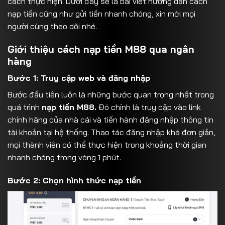
cách thực hiện. Dưới đây sẽ là bài viết hướng dẫn cách
nạp tiền cũng như gửi tiền nhanh chóng, xin mời mọi
người cùng theo dõi nhé.
Giới thiệu cách nạp tiền M88 qua ngân
hàng
Bước 1: Truy cập web và đăng nhập
Bước đầu tiên luôn là những bước quan trọng nhất trong
quá trình
nạp tiền M88.
Đó chính là truy cập vào link
chính hãng của nhà cái và tiến hành đăng nhập thông tin
tài khoản tại hệ thống. Thao tác đăng nhập khá đơn giản,
mọi thành viên có thể thực hiện trong khoảng thời gian
nhanh chóng trong vòng 1 phút.
Bước 2: Chọn hình thức nạp tiền