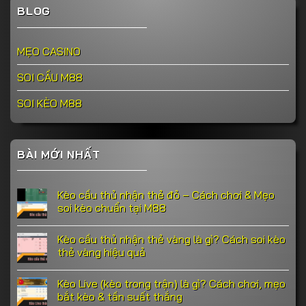
BLOG
MẸO CASINO
SOI CẦU M88
SOI KÈO M88
BÀI MỚI NHẤT
Kèo cầu thủ nhận thẻ đỏ – Cách chơi & Mẹo
soi kèo chuẩn tại M88
Kèo cầu thủ nhận thẻ vàng là gì? Cách soi kèo
thẻ vàng hiệu quả
Kèo Live (kèo trong trận) là gì? Cách chơi, mẹo
bắt kèo & tần suất thắng