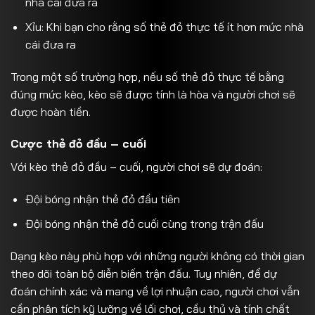
nhà cái đưa ra
Xỉu: Khi bạn cho rằng số thẻ đỏ thực tế ít hơn mức nhà
cái đưa ra
Trong một số trường hợp, nếu số thẻ đỏ thực tế bằng
đúng mức kèo, kèo sẽ được tính là hòa và người chơi sẽ
được hoàn tiền.
Cược thẻ đỏ đầu – cuối
Với kèo thẻ đỏ đầu – cuối, người chơi sẽ dự đoán:
Đội bóng nhận thẻ đỏ đầu tiên
Đội bóng nhận thẻ đỏ cuối cùng trong trận đấu
Dạng kèo này phù hợp với những người không có thời gian
theo dõi toàn bộ diễn biến trận đấu. Tuy nhiên, để dự
đoán chính xác và mang về lợi nhuận cao, người chơi vẫn
cần phân tích kỹ lưỡng về lối chơi, cầu thủ và tính chất