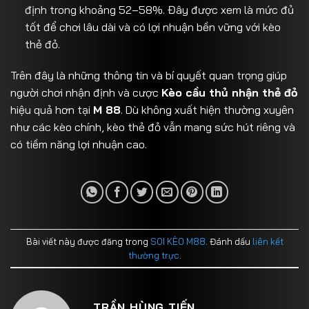
định trong khoảng 52–58%. Đây được xem là mức đủ
tốt để chơi lâu dài và có lợi nhuận bền vững với kèo
thẻ đỏ.
Trên đây là những thông tin và bí quyết quan trọng giúp
người chơi nhận định và cược
Kèo cầu thủ nhận thẻ đỏ
hiệu quả hơn tại
M 88
. Dù không xuất hiện thường xuyên
như các kèo chính, kèo thẻ đỏ vẫn mang sức hút riêng và
có tiềm năng lợi nhuận cao.
Bài viết này được đăng trong
SOI KÈO M88
. Đánh dấu
liên kết
thường trực
.
TRẦN HÙNG TIẾN