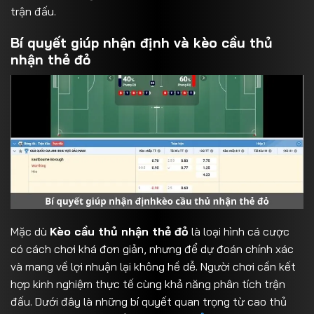
trận đấu.
Bí quyết giúp nhận định và kèo cầu thủ
nhận thẻ đỏ
Mặc dù
Kèo cầu thủ nhận thẻ đỏ
là loại hình cá cược
có cách chơi khá đơn giản, nhưng để dự đoán chính xác
và mang về lợi nhuận lại không hề dễ. Người chơi cần kết
hợp kinh nghiệm thực tế cùng khả năng phân tích trận
đấu. Dưới đây là những bí quyết quan trọng từ cao thủ