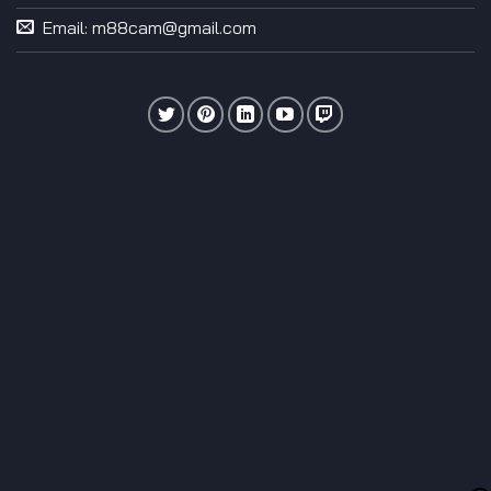
Email:
m88cam@gmail.com