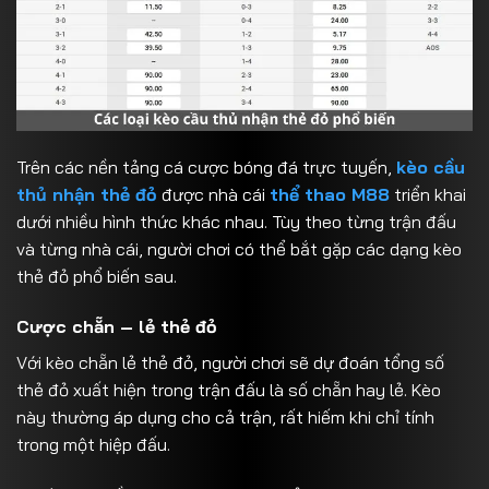
Trên các nền tảng cá cược bóng đá trực tuyến,
kèo cầu
thủ nhận thẻ đỏ
được nhà cái
thể thao M88
triển khai
dưới nhiều hình thức khác nhau. Tùy theo từng trận đấu
và từng nhà cái, người chơi có thể bắt gặp các dạng kèo
thẻ đỏ phổ biến sau.
Cược chẵn – lẻ thẻ đỏ
Với kèo chẵn lẻ thẻ đỏ, người chơi sẽ dự đoán tổng số
thẻ đỏ xuất hiện trong trận đấu là số chẵn hay lẻ. Kèo
này thường áp dụng cho cả trận, rất hiếm khi chỉ tính
trong một hiệp đấu.