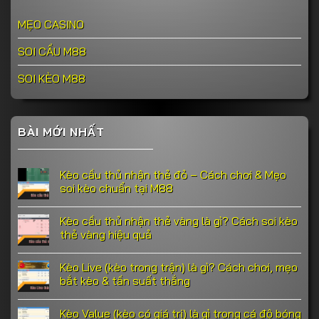
MẸO CASINO
SOI CẦU M88
SOI KÈO M88
BÀI MỚI NHẤT
Kèo cầu thủ nhận thẻ đỏ – Cách chơi & Mẹo
soi kèo chuẩn tại M88
Kèo cầu thủ nhận thẻ vàng là gì? Cách soi kèo
thẻ vàng hiệu quả
Kèo Live (kèo trong trận) là gì? Cách chơi, mẹo
bắt kèo & tần suất thắng
Kèo Value (kèo có giá trị) là gì trong cá độ bóng