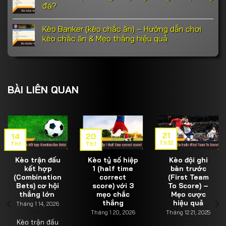
đá?
Kèo Banker (kèo chắc ăn) – Hướng dẫn chơi
kèo chắc ăn & Mẹo thắng hiệu quả
BÀI LIÊN QUAN
21
20
14
Th12
Th1
Th1
Kèo trận đấu
Kèo tỷ số hiệp
Kèo đội ghi
kết hợp
1 (half time
bàn trước
(Combination
correct
(First Team
Bets) cơ hội
score) với 3
To Score) –
thắng lớn
mẹo chắc
Mẹo cược
thắng
hiệu quả
Tháng 1 14, 2026
Tháng 1 20, 2026
Tháng 12 21, 2025
Kèo trận đấu