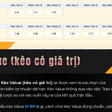
,
Kèo Value (kèo có giá trị)
lại được xem là lựa chọn của
ìm kiếm lợi nhuận dài hạn. Kèo Value không dựa vào việc “kèo 
lệ cược so với xác suất xảy ra của kết quả trận đấu.
hiểu kèo Value
M 88
là gì, cách chơi kèo Value đúng chuẩn, cá