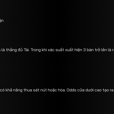
ận
là thắng đủ Tài. Trong khi xác suất xuất hiện 3 bàn trở lên là r
có khả năng thua sát nút hoặc hòa. Odds cửa dưới cao tạo ra