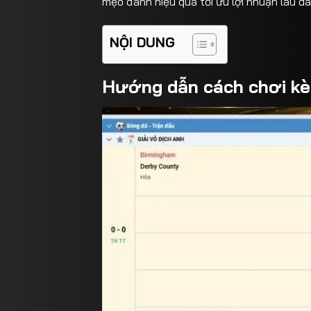
mẹo đánh hiệu quả tối ưu lợi nhuận lâu dài
NỘI DUNG
Hướng dẫn cách chơi kèo 