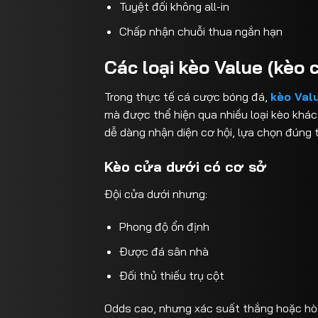
Tuyệt đối không all-in
Chấp nhận chuỗi thua ngắn hạn
Các loại kèo Value (kèo c
Trong thực tế cá cược bóng đá,
kèo Valu
mà được thể hiện qua nhiều loại kèo khác 
dễ dàng nhận diện cơ hội, lựa chọn đúng t
Kèo cửa dưới có cơ sở
Đội cửa dưới nhưng:
Phong độ ổn định
Được đá sân nhà
Đối thủ thiếu trụ cột
Odds cao, nhưng xác suất thắng hoặc hòa