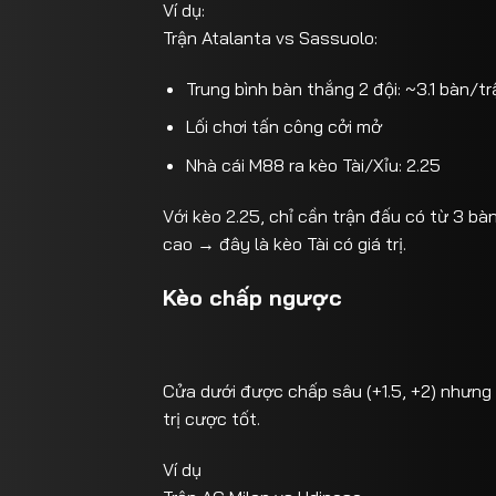
Ví dụ:
Trận Atalanta vs Sassuolo:
Trung bình bàn thắng 2 đội: ~3.1 bàn/tr
Lối chơi tấn công cởi mở
Nhà cái M88 ra kèo Tài/Xỉu: 2.25
Với kèo 2.25, chỉ cần trận đấu có từ 3 bàn 
cao → đây là kèo Tài có giá trị.
Kèo chấp ngược
Cửa dưới được chấp sâu (+1.5, +2) nhưng 
trị cược tốt.
Ví dụ