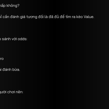
thấp không?
ỉ cần đánh giá tương đối là đã đủ để tìm ra kèo Value.
o sánh với odds:
e
ro
ải đánh bừa.
ười chơi nên: