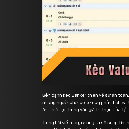
Bên cạnh kèo Banker thiên về sự an toàn
những người chơi có tư duy phân tích và t
ăn”, mà tập trung vào giá trị thực của tỷ 
Trong bài viết này, chúng ta sẽ cùng tìm 