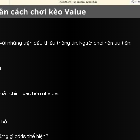
ới những trận đấu thiếu thông tin. Người chơi nên ưu tiên:
ủ
suất chính xác hơn nhà cái.
hỏi:
ững gì odds thể hiện?