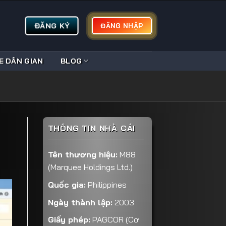
ĐĂNG KÝ
ĐĂNG NHẬP
BLOG
E DÂN GIAN
THÔNG TIN NHÀ CÁI
Tên thương hiệu:
M88
(Marquee Holdings Ltd.)
Quốc gia:
Philippines
Ngày thành lập:
2003
Giấy phép:
PAGCOR (Cơ