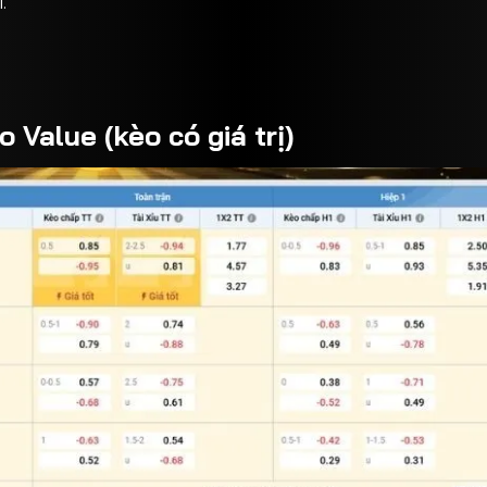
.
Value (kèo có giá trị)