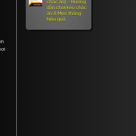
chắc ăn) – Hướng
dẫn chơi kèo chắc
ăn & Mẹo thắng
hiệu quả
nh
hơi