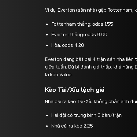
Ví dụ: Everton (sân nhà) gặp Tottenham, k
Tottenham thắng: odds 1.55
Everton thắng: odds 6.00
Hòa: odds 4.20
Everton đang bất bại 4 trận sân nhà liên 
giữa tuần. Dù bị đánh giá thấp, khả năn
là kèo Value.
Kèo Tài/Xỉu lệch giá
Nhà cái ra kèo Tài/Xỉu không phản ánh đú
Hai đội có trung bình 3 bàn/trận
Nhà cái ra kèo 2.25