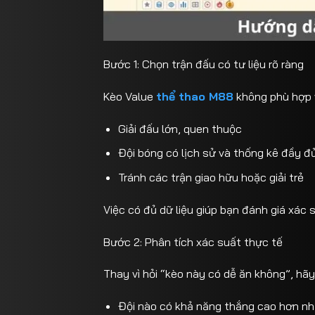
Bước 1: Chọn trận đấu có tư liệu rõ ràng
Kèo Value
thể thao M88
không phù hợp v
Giải đấu lớn, quen thuộc
Đội bóng có lịch sử và thống kê đầy đ
Tránh các trận giao hữu hoặc giải trẻ
Việc có đủ dữ liệu giúp bạn đánh giá xác 
Bước 2: Phân tích xác suất thực tế
Thay vì hỏi “kèo này có dễ ăn không”, hãy 
Đội nào có khả năng thắng cao hơn nh