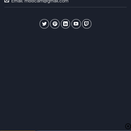
Email:
m88cam@gmail.com