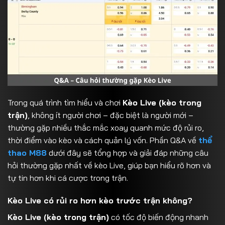
Trong quá trình tìm hiểu và chơi
Kèo Live (kèo trong
trận)
, không ít người chơi – đặc biệt là người mới –
thường gặp nhiều thắc mắc xoay quanh mức độ rủi ro,
thời điểm vào kèo và cách quản lý vốn. Phần Q&A về
thể
thao M88
dưới đây sẽ tổng hợp và giải đáp những câu
hỏi thường gặp nhất về kèo Live, giúp bạn hiểu rõ hơn và
tự tin hơn khi cá cược trong trận.
Kèo Live có rủi ro hơn kèo trước trận không?
Kèo Live (kèo trong trận)
có tốc độ biến động nhanh