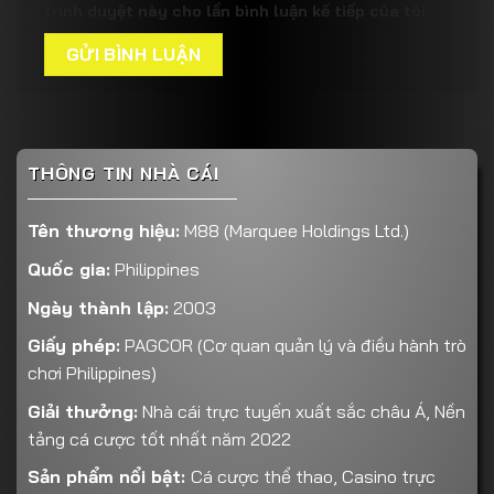
trình duyệt này cho lần bình luận kế tiếp của tôi.
THÔNG TIN NHÀ CÁI
Tên thương hiệu:
M88 (Marquee Holdings Ltd.)
Quốc gia:
Philippines
Ngày thành lập:
2003
Giấy phép:
PAGCOR (Cơ quan quản lý và điều hành trò
chơi Philippines)
Giải thưởng:
Nhà cái trực tuyến xuất sắc châu Á, Nền
tảng cá cược tốt nhất năm 2022
Sản phẩm nổi bật:
Cá cược thể thao, Casino trực