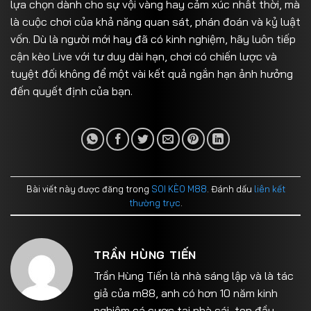
lựa chọn dành cho sự vội vàng hay cảm xúc nhất thời, mà
là cuộc chơi của khả năng quan sát, phán đoán và kỷ luật
vốn. Dù là người mới hay đã có kinh nghiệm, hãy luôn tiếp
cận kèo Live với tư duy dài hạn, chơi có chiến lược và
tuyệt đối không để một vài kết quả ngắn hạn ảnh hưởng
đến quyết định của bạn.
Bài viết này được đăng trong
SOI KÈO M88
. Đánh dấu
liên kết
thường trực
.
TRẦN HÙNG TIẾN
Trần Hùng Tiến là nhà sáng lập và là tác
giả của m88, anh có hơn 10 năm kinh
nghiệm cá cược tại nhà cái, top đầu