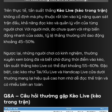
Trên thực tế, tần suất thắng
Kèo Live (kèo trong trận)
không cố định mà phụ thuộc rất lớn vào kỹ năng quan sát
trận đấu, khả năng đọc kèo và quản lý vốn của từng
người chơi. Với người mới, do chưa quen với nhịp biến
động nhanh của odds, tỷ lệ thắng thường chỉ dao động
khoảng 45–50%.
Ngược lại, những người chơi có kinh nghiệm, thường
xuyên xem bóng đá và biết chờ đúng thời điểm vào kèo,
tần suất thắng kèo Live có thể đạt khoảng 55–60%. Đặc
biệt, các kèo như Tài/Xỉu Live và Handicap Live cửa dưới
thường mang lại hiệu quả cao hơn nhờ dễ đọc thế trận và
có nhiều biên an toàn.
Q&A – Câu hỏi thường gặp Kèo Live (kèo
trong trận)