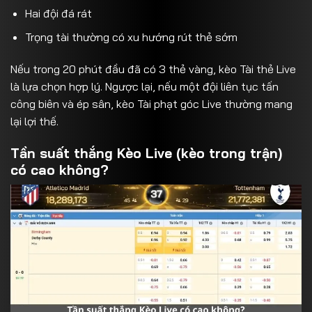
Hai đội đá rát
Trọng tài thường có xu hướng rút thẻ sớm
Nếu trong 20 phút đầu đã có 3 thẻ vàng, kèo Tài thẻ Live
là lựa chọn hợp lý. Ngược lại, nếu một đội liên tục tấn
công biên và ép sân, kèo Tài phạt góc Live thường mang
lại lợi thế.
Tần suất thắng Kèo Live (kèo trong trận)
có cao không?