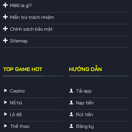
M88 là gì?
Miễn trừ trách nhiệm
Chính sách bảo mật
Sitemap
TOP GAME HOT
HƯỚNG DẪN
Casino
Tải app
Nổ hũ
Nạp tiền
Lô đề
Rút tiền
Thể thao
Đăng ký