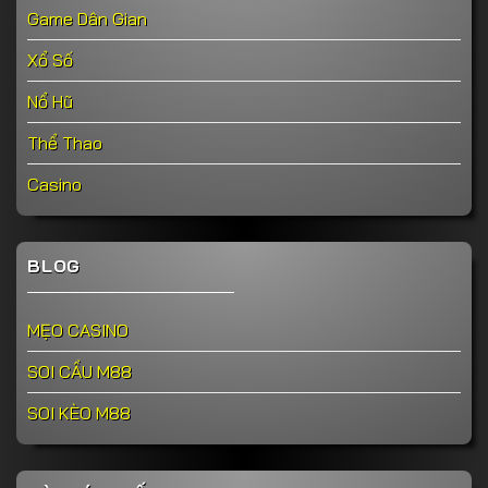
Game Dân Gian
Xổ Số
Nổ Hũ
Thể Thao
Casino
BLOG
MẸO CASINO
SOI CẦU M88
SOI KÈO M88