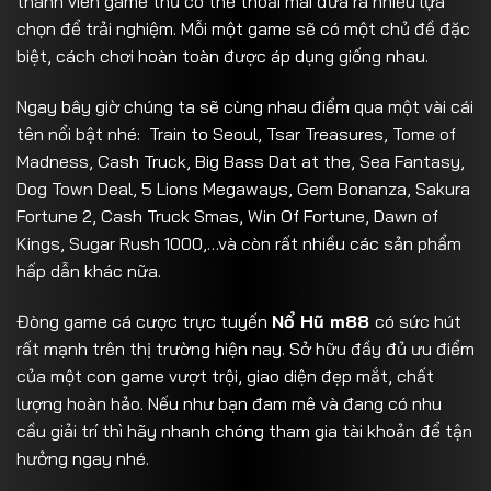
thành viên game thủ có thể thoải mái đưa ra nhiều lựa
chọn để trải nghiệm. Mỗi một game sẽ có một chủ đề đặc
biệt, cách chơi hoàn toàn được áp dụng giống nhau.
Ngay bây giờ chúng ta sẽ cùng nhau điểm qua một vài cái
tên nổi bật nhé: Train to Seoul, Tsar Treasures, Tome of
Madness, Cash Truck, Big Bass Dat at the, Sea Fantasy,
Dog Town Deal, 5 Lions Megaways, Gem Bonanza, Sakura
Fortune 2, Cash Truck Smas, Win Of Fortune, Dawn of
Kings, Sugar Rush 1000,…và còn rất nhiều các sản phẩm
hấp dẫn khác nữa.
Đòng game cá cược trực tuyến
Nổ Hũ m88
có sức hút
rất mạnh trên thị trường hiện nay. Sở hữu đầy đủ ưu điểm
của một con game vượt trội, giao diện đẹp mắt, chất
lượng hoàn hảo. Nếu như bạn đam mê và đang có nhu
cầu giải trí thì hãy nhanh chóng tham gia tài khoản để tận
hưởng ngay nhé.