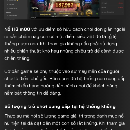
Nổ Hũ m88
với ưu điểm sở hữu cách chơi đơn giản ngoài
ra sản phẩm này còn có một điểm siêu việt đó là tỷ lệ
thắng cược cao. Khi tham gia không cần phải sử dụng
nhiều chiến thuật khó hay những chiêu trò để dành được
chiến thắng.
Cơ bản game sẽ phụ thuộc vào sự may mắn của người
chơi là điểm chủ yếu. Bên cạnh đó hệ thống còn cung cấp
thêm nhiều bảng hướng dẫn cách chơi để khách hàng
nắm bắt thông tin dễ dàng.
Số lượng trò chơi cung cấp tại hệ thống khủng
Thực sự mà nói số lượng game giải trí trong danh mục nổ
hũ hiện tại đã đạt đến một con số rất khủng. Khi tham gia