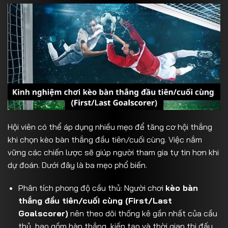
Hội viên có thể áp dụng nhiều mẹo để tăng cơ hội thắng
khi chọn kèo bàn thắng đầu tiên/cuối cùng. Việc nắm
vững các chiến lược sẽ giúp người tham gia tự tin hơn khi
dự đoán. Dưới đây là ba mẹo phổ biến.
Phân tích phong độ cầu thủ: Người chơi
kèo bàn
thắng đầu tiên/cuối cùng (First/Last
Goalscorer)
nên theo dõi thống kê gần nhất của cầu
thủ, bao gồm bàn thắng, kiến tạo và thời gian thi đấu.