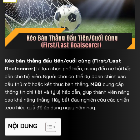
Kèo bàn thắng đầu tiên/cuối cùng (First/Last
Goalscorer)
là lựa chọn phổ biến, mang đến cơ hội hấp
dẫn cho hội viên. Người chơi có thể dự đoán chính xác
cầu thủ mở hoặc kết thúc bàn thắng.
M88
cung cấp
thông tin chi tiết và tỷ lệ hấp dẫn, giúp thành viên nâng
cao khả năng thắng. Hãy bắt đầu nghiên cứu các chiến
lược hiệu quả để áp dụng ngay hôm nay.
NỘI DUNG