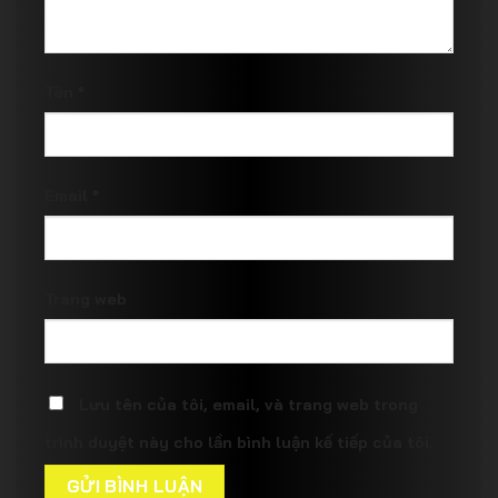
Tên
*
Email
*
Trang web
Lưu tên của tôi, email, và trang web trong
trình duyệt này cho lần bình luận kế tiếp của tôi.