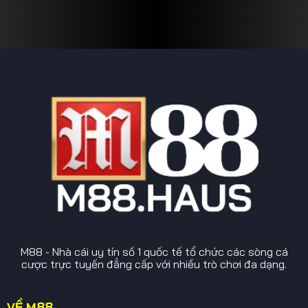
M88 - Nhà cái uy tín số 1 quốc tế tổ chức các sòng cá
cược trực tuyến đẳng cấp với nhiều trò chơi đa dạng.
VỀ M88