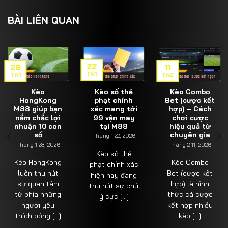
BÀI LIÊN QUAN
22
28
11
Th1
Th1
Th2
Kèo
Kèo số thẻ
Kèo Combo
HongKong
phạt chính
Bet (cược kết
M88 giúp bạn
xác mang tới
hợp) – Cách
nắm chắc lợi
99 vận may
chơi cược
nhuận 10 con
tại M88
hiệu quả từ
số
chuyên gia
Tháng 1 22, 2026
Tháng 1 28, 2026
Tháng 2 11, 2026
Kèo số thẻ
Kèo HongKong
Kèo Combo
phạt chính xác
luôn thu hút
Bet (cược kết
hiện nay đang
sự quan tâm
hợp) là hình
thu hút sự chú
từ phía những
thức cá cược
ý cực [...]
người yêu
kết hợp nhiều
thích bóng [...]
kèo [...]