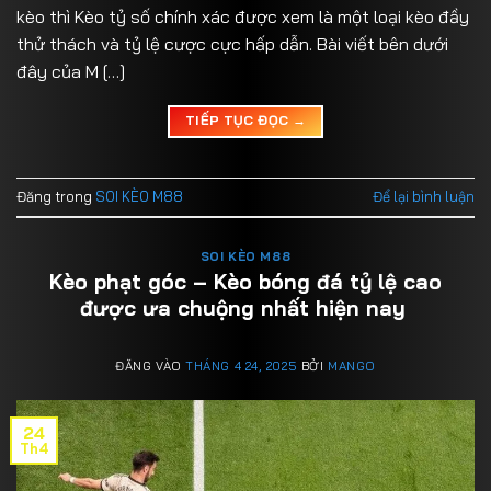
kèo thì Kèo tỷ số chính xác được xem là một loại kèo đầy
thử thách và tỷ lệ cược cực hấp dẫn. Bài viết bên dưới
đây của M […]
TIẾP TỤC ĐỌC
→
Đăng trong
SOI KÈO M88
Để lại bình luận
SOI KÈO M88
Kèo phạt góc – Kèo bóng đá tỷ lệ cao
được ưa chuộng nhất hiện nay
ĐĂNG VÀO
THÁNG 4 24, 2025
BỞI
MANGO
24
Th4