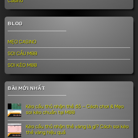
Casino
BLOG
MẸO CASINO
SOI CẦU M88
SOI KÈO M88
BÀI MỚI NHẤT
Kèo cầu thủ nhận thẻ đỏ – Cách chơi & Mẹo
soi kèo chuẩn tại M88
Kèo cầu thủ nhận thẻ vàng là gì? Cách soi kèo
thẻ vàng hiệu quả