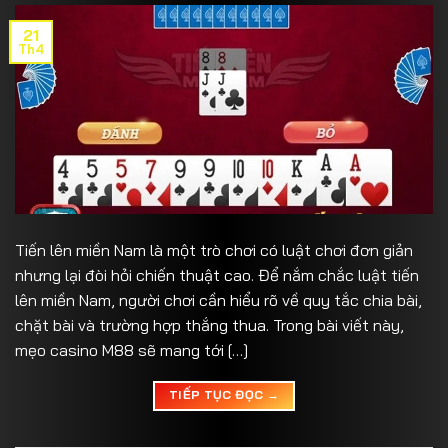
21
Th4
Tiến lên miền Nam là một trò chơi có luật chơi đơn giản
nhưng lại đòi hỏi chiến thuật cao. Để nắm chắc luật tiến
lên miền Nam, người chơi cần hiểu rõ về quy tắc chia bài,
chặt bài và trường hợp thắng thua. Trong bài viết này,
mẹo casino M88 sẽ mang tới […]
TIẾP TỤC ĐỌC
→