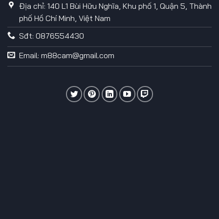
Địa chỉ: 140 L1 Bùi Hữu Nghĩa, Khu phố 1, Quận 5, Thành
phố Hồ Chí Minh, Việt Nam
Sđt: 0876554430
Email:
m88cam@gmail.com