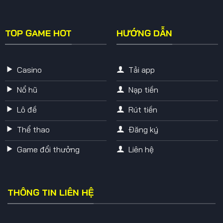
TOP GAME HOT
HƯỚNG DẪN
Casino
Tải app
Nổ hũ
Nạp tiền
Lô đề
Rút tiền
Thể thao
Đăng ký
Game đổi thưởng
Liên hệ
THÔNG TIN LIÊN HỆ