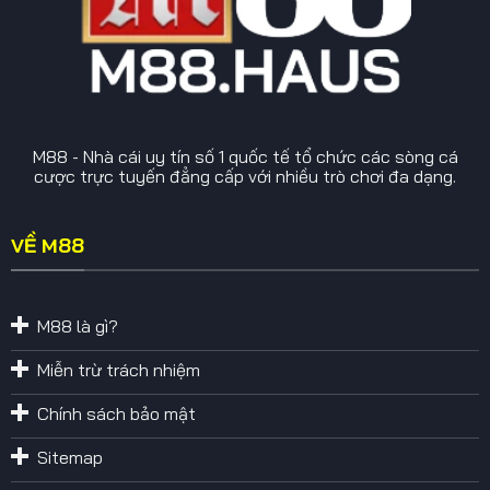
M88 - Nhà cái uy tín số 1 quốc tế tổ chức các sòng cá
cược trực tuyến đẳng cấp với nhiều trò chơi đa dạng.
VỀ M88
M88 là gì?
Miễn trừ trách nhiệm
Chính sách bảo mật
Sitemap