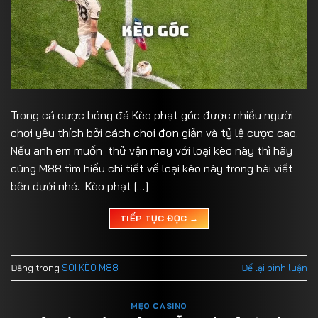
Trong cá cược bóng đá Kèo phạt góc được nhiều người
chơi yêu thích bởi cách chơi đơn giản và tỷ lệ cược cao.
Nếu anh em muốn thử vận may với loại kèo này thì hãy
cùng M88 tìm hiểu chi tiết về loại kèo này trong bài viết
bên dưới nhé. Kèo phạt […]
TIẾP TỤC ĐỌC
→
Đăng trong
SOI KÈO M88
Để lại bình luận
MẸO CASINO