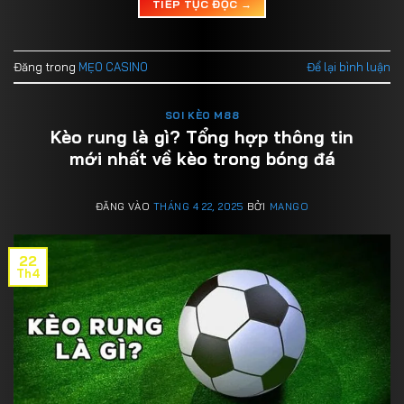
TIẾP TỤC ĐỌC
→
Đăng trong
MẸO CASINO
Để lại bình luận
SOI KÈO M88
Kèo rung là gì? Tổng hợp thông tin
mới nhất về kèo trong bóng đá
ĐĂNG VÀO
THÁNG 4 22, 2025
BỞI
MANGO
22
Th4