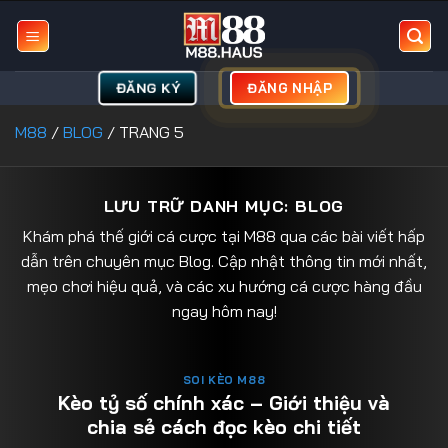
Bỏ
qua
nội
dung
ĐĂNG KÝ
ĐĂNG NHẬP
M88
/
BLOG
/
TRANG 5
LƯU TRỮ DANH MỤC:
BLOG
Khám phá thế giới cá cược tại M88 qua các bài viết hấp
dẫn trên chuyên mục Blog. Cập nhật thông tin mới nhất,
mẹo chơi hiệu quả, và các xu hướng cá cược hàng đầu
ngay hôm nay!
SOI KÈO M88
Kèo tỷ số chính xác – Giới thiệu và
chia sẻ cách đọc kèo chi tiết