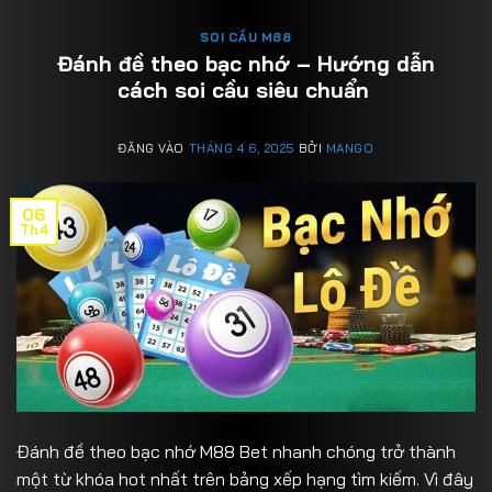
SOI CẦU M88
Đánh đề theo bạc nhớ – Hướng dẫn
cách soi cầu siêu chuẩn
ĐĂNG VÀO
THÁNG 4 6, 2025
BỞI
MANGO
06
Th4
Đánh đề theo bạc nhớ M88 Bet nhanh chóng trở thành
một từ khóa hot nhất trên bảng xếp hạng tìm kiếm. Vì đây