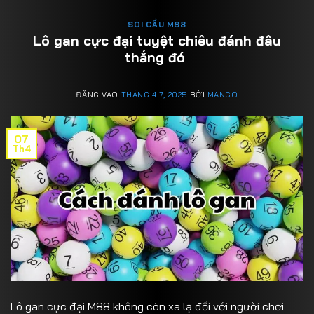
SOI CẦU M88
Lô gan cực đại tuyệt chiêu đánh đâu
thắng đó
ĐĂNG VÀO
THÁNG 4 7, 2025
BỞI
MANGO
07
Th4
Lô gan cực đại M88 không còn xa lạ đối với người chơi