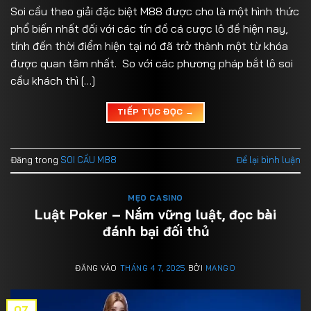
Soi cầu theo giải đặc biệt M88 được cho là một hình thức
phổ biến nhất đối với các tín đồ cá cược lô đề hiện nay,
tính đến thời điểm hiện tại nó đã trở thành một từ khóa
được quan tâm nhất. So với các phương pháp bắt lô soi
cầu khách thì […]
TIẾP TỤC ĐỌC
→
Đăng trong
SOI CẦU M88
Để lại bình luận
MẸO CASINO
Luật Poker – Nắm vững luật, đọc bài
đánh bại đối thủ
ĐĂNG VÀO
THÁNG 4 7, 2025
BỞI
MANGO
07