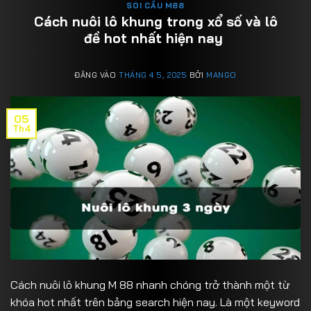
SOI CẦU M88
Cách nuôi lô khung trong xổ số và lô
đề hot nhất hiện nay
ĐĂNG VÀO
THÁNG 4 5, 2025
BỞI
MANGO
05
Th4
Cách nuôi lô khung M 88 nhanh chóng trở thành một từ
khóa hot nhất trên bảng search hiện nay. Là một keyword