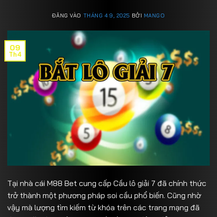
ĐĂNG VÀO
THÁNG 4 9, 2025
BỞI
MANGO
09
Th4
Tại nhà cái M88 Bet cung cấp Cầu lô giải 7 đã chính thức
trở thành một phương pháp soi cầu phổ biến. Cũng nhờ
vậy mà lượng tìm kiếm từ khóa trên các trang mạng đã