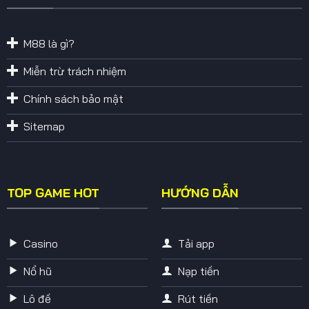
M88 là gì?
Miễn trừ trách nhiệm
Chính sách bảo mật
Sitemap
TOP GAME HOT
HƯỚNG DẪN
Casino
Tải app
Nổ hũ
Nạp tiền
Lô đề
Rút tiền