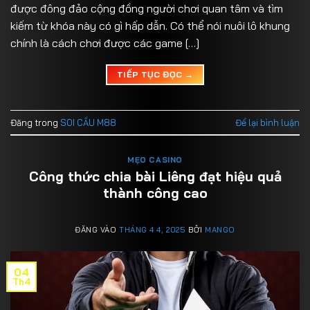
được đông đảo cộng đồng người chơi quan tâm và tìm
kiếm từ khóa này có gì hấp dẫn. Có thể nói nuôi lô khung
chính là cách chơi được các game […]
TIẾP TỤC ĐỌC
→
Đăng trong
SOI CẦU M88
Để lại bình luận
MẸO CASINO
Công thức chia bài Liêng đạt hiệu quả
thành công cao
ĐĂNG VÀO
THÁNG 4 4, 2025
BỞI
MANGO
04
Th4