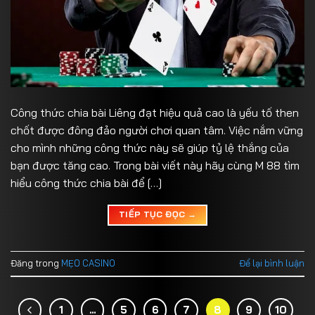
Công thức chia bài Liêng đạt hiệu quả cao là yếu tố then
chốt được đông đảo người chơi quan tâm. Việc nắm vững
cho mình những công thức này sẽ giúp tỷ lệ thắng của
bạn được tăng cao. Trong bài viết này hãy cùng M 88 tìm
hiểu công thức chia bài để […]
TIẾP TỤC ĐỌC
→
Đăng trong
MẸO CASINO
Để lại bình luận
1
…
5
6
7
8
9
10