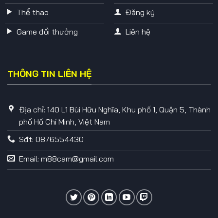
Thể thao
Đăng ký
Game đổi thưởng
Liên hệ
THÔNG TIN LIÊN HỆ
Địa chỉ: 140 L1 Bùi Hữu Nghĩa, Khu phố 1, Quận 5, Thành
phố Hồ Chí Minh, Việt Nam
Sđt: 0876554430
Email:
m88cam@gmail.com