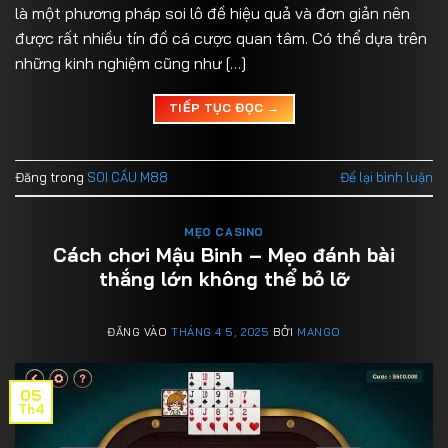
là một phương pháp soi lô đề hiệu quả và đơn giản nên
được rất nhiều tín đồ cá cược quan tâm. Có thể dựa trên
những kinh nghiệm cũng như […]
TIẾP TỤC ĐỌC
→
Đăng trong
SOI CẦU M88
Để lại bình luận
MẸO CASINO
Cách chơi Mậu Binh – Mẹo đánh bài
thắng lớn không thể bỏ lỡ
ĐĂNG VÀO
THÁNG 4 5, 2025
BỞI
MANGO
05
Th4