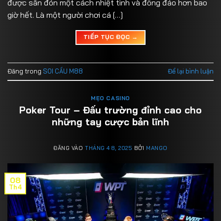
được săn đón một cách nhiệt tình và đông đảo hơn bao
giờ hết. Là một người chơi cá […]
TIẾP TỤC ĐỌC
→
Đăng trong
SOI CẦU M88
Để lại bình luận
MẸO CASINO
Poker Tour – Đấu trường đỉnh cao cho
những tay cược bản lĩnh
ĐĂNG VÀO
THÁNG 4 8, 2025
BỞI
MANGO
08
Th4