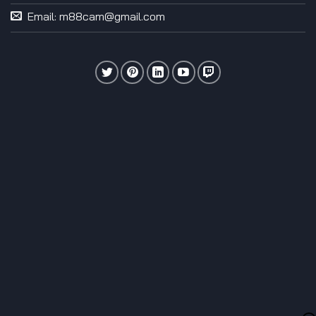
Email:
m88cam@gmail.com