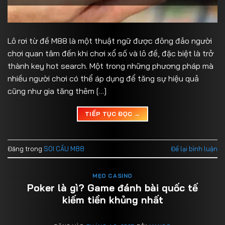
Lô rơi từ đề M88 là một thuật ngữ được đông đảo người
chơi quan tâm đến khi chơi xổ số và lô đề, đặc biệt là trở
thành key hot search. Một trong những phương pháp mà
nhiều người chơi có thể áp dụng để tăng sự hiệu quả
cũng như gia tăng thêm […]
TIẾP TỤC ĐỌC
→
Đăng trong
SOI CẦU M88
Để lại bình luận
MẸO CASINO
Poker là gì? Game đánh bài quốc tế
kiếm tiền khủng nhất