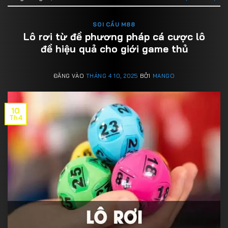
SOI CẦU M88
Lô rơi từ đề phương pháp cá cược lô
đề hiệu quả cho giới game thủ
ĐĂNG VÀO
THÁNG 4 10, 2025
BỞI
MANGO
10
Th4