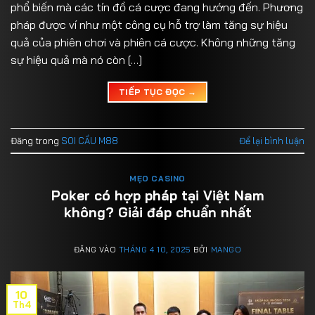
phổ biến mà các tín đồ cá cược đang hướng đến. Phương
pháp được ví như một công cụ hỗ trợ làm tăng sự hiệu
quả của phiên chơi và phiên cá cược. Không những tăng
sự hiệu quả mà nó còn […]
TIẾP TỤC ĐỌC
→
Đăng trong
SOI CẦU M88
Để lại bình luận
MẸO CASINO
Poker có hợp pháp tại Việt Nam
không? Giải đáp chuẩn nhất
ĐĂNG VÀO
THÁNG 4 10, 2025
BỞI
MANGO
10
Th4