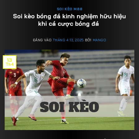
SOI KÈO M88
Soi kèo bóng đá kinh nghiệm hữu hiệu
khi cá cược bóng đá
ĐĂNG VÀO
THÁNG 4 13, 2025
BỞI
MANGO
13
Th4