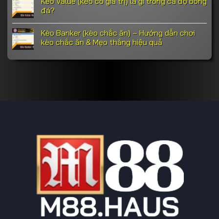
Kèo Value (kèo có giá trị) là gì trong cá độ bóng
đá?
Kèo Banker (kèo chắc ăn) – Hướng dẫn chơi
kèo chắc ăn & Mẹo thắng hiệu quả