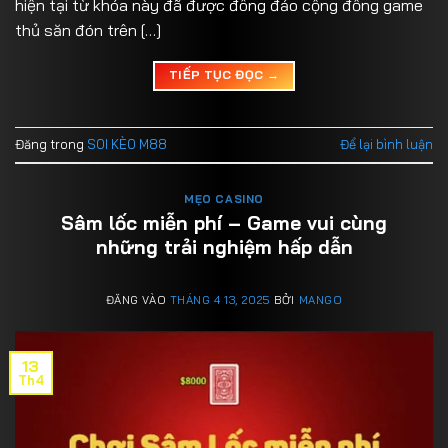
hiện tại từ khóa này đã được đông đảo cộng đồng game
thủ săn đón trên […]
TIẾP TỤC ĐỌC
→
Đăng trong
SOI KÈO M88
Để lại bình luận
MẸO CASINO
Sâm lốc miễn phí – Game vui cùng
những trải nghiệm hấp dẫn
ĐĂNG VÀO
THÁNG 4 13, 2025
BỞI
MANGO
13
Th4